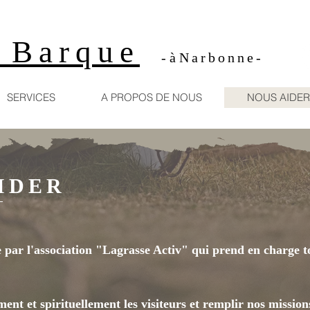
 Ba
rq
ue
-
à
Nar
b
o
nne-
SERVICES
A PROPOS DE NOUS
NOUS AIDER
IDER
 par l'association "Lagrasse Activ" qui prend en charge to
​
ent et spirituellement les visiteurs et remplir nos mission