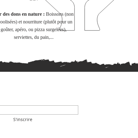
r des dons en nature :
Boissons (non
coolisées) et nourriture (plutôt pour un
goûter, apéro, ou pizza surgelées),
serviettes, du pain,...
 à notre actualité
il ici*
S'inscrire