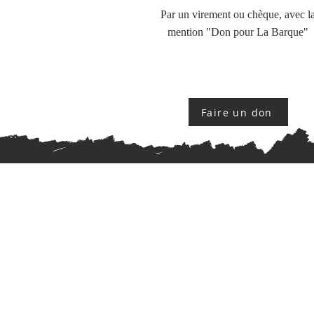
Par un virement ou chèque, avec l
mention "Don pour La Barque"
Faire un don
A propos de La Barque
«
La Barque
» se compose de troi
pièces. La première est une
salle ave
un comptoir
, un
baby-foot
, des siège
et des
jeux de cartes
. Cette premièr