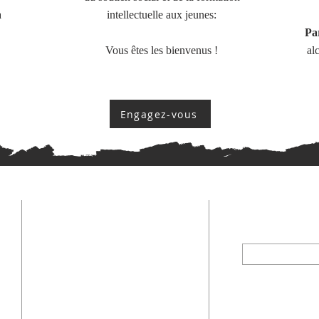
a
intellectuelle aux jeunes:
Pa
Vous êtes les bienvenus !
al
Engagez-vous
Nos coordonnées
S'inscrire
Entrer votre ema
s
La Barque
c
28, rue Ancienne porte de Béziers
s
11100 Narbonne
e